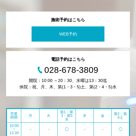
施術予約はこちら
WEB予約
電話予約はこちら
028-678-3809
開院：10:00 ～20：30、水曜は13：30迄
休院：祝、月、木、第(1・3・5)土、第(2・4・5)水
第1・第
営業
第2・第
月
火
3・第5
木
金
時間
4土
水
10:00
~
－
－
◯
－
－
◯
13:30