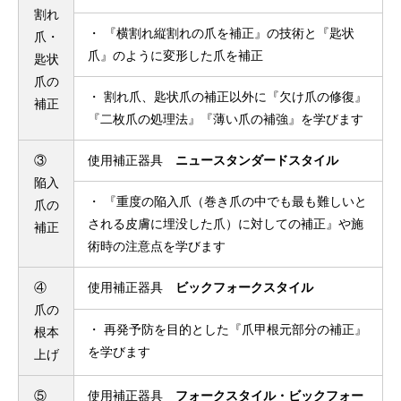
割れ
・ 『横割れ縦割れの爪を補正』の技術と『匙状
爪・
爪』のように変形した爪を補正
匙状
爪の
・ 割れ爪、匙状爪の補正以外に『欠け爪の修復』
補正
『二枚爪の処理法』『薄い爪の補強』を学びます
③
使用補正器具
ニュースタンダードスタイル
陥入
・ 『重度の陥入爪（巻き爪の中でも最も難しいと
爪の
される皮膚に埋没した爪）に対しての補正』や施
補正
術時の注意点を学びます
④
使用補正器具
ビックフォークスタイル
爪の
・ 再発予防を目的とした『爪甲根元部分の補正』
根本
を学びます
上げ
⑤
使用補正器具
フォークスタイル・ビックフォー