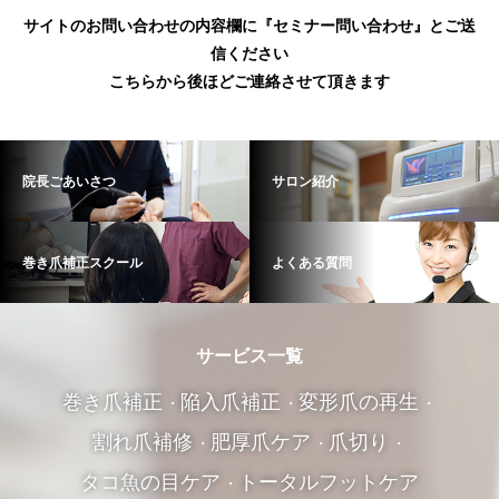
サイトのお問い合わせの内容欄に『セミナー問い合わせ』とご送
信ください
こちらから後ほどご連絡させて頂きます
院長ごあいさつ
サロン紹介
巻き爪補正スクール
よくある質問
サービス一覧
巻き爪補正
陥入爪補正
変形爪の再生
割れ爪補修
肥厚爪ケア
爪切り
タコ魚の目ケア
トータルフットケア